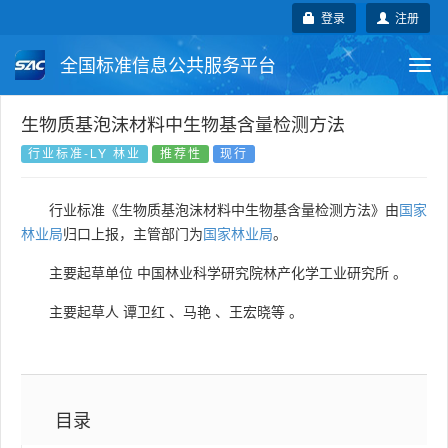
登录
注册
全国标准信息公共服务平台
Togg
navi
国家标准
行业标准
地方标准
生物质基泡沫材料中生物基含量检测方法
行业标准-LY 林业
推荐性
现行
团体标准
企业标准
国际标准
行业标准《生物质基泡沫材料中生物基含量检测方法》由
国家
国外标准
技术委员会
林业局
归口上报，主管部门为
国家林业局
。
主要起草单位
中国林业科学研究院林产化学工业研究所
。
主要起草人
谭卫红
、
马艳
、
王宏晓等
。
目录