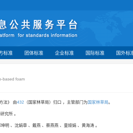
方标准
团体标准
企业标准
国际标准
国外标
io-based foam
方法》 由
432
（国家林草局）归口 ，主管部门为
国家林草局
。
业研究所
。
邓坤明
、
沈娟章
、
戴燕
、
蔡燕燕
、
童娅娟
、
黄海涛
。