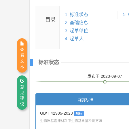
1
标准状态
5
目录
2
基础信息
3
起草单位
4
起草人
查
看
文
标准状态
本
发布
于 2023-09-07
意
见
建
当前标准
议
GB/T 42985-2023
现行
生物质基泡沫材料中生物基含量检测方法