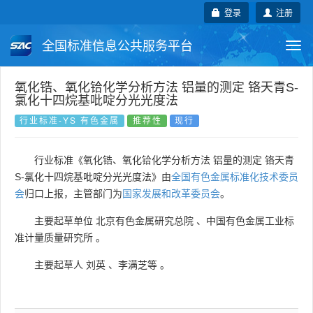
登录
注册
全国标准信息公共服务平台
Togg
navi
国家标准
行业标准
地方标准
氧化锆、氧化铪化学分析方法 铝量的测定 铬天青S-
氯化十四烷基吡啶分光光度法
团体标准
企业标准
国际标准
行业标准-YS 有色金属
推荐性
现行
国外标准
技术委员会
行业标准《氧化锆、氧化铪化学分析方法 铝量的测定 铬天青
S-氯化十四烷基吡啶分光光度法》由
全国有色金属标准化技术委员
会
归口上报，主管部门为
国家发展和改革委员会
。
主要起草单位
北京有色金属研究总院
、
中国有色金属工业标
准计量质量研究所
。
主要起草人
刘英
、
李满芝等
。