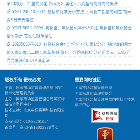
第13部分：铝量的测定 铬天青S-溴化十六烷基吡啶分光光度法
YS/T 240.10-2007 铋精矿化学分析方法 三氧化二铝量的测定 铬天
青S分光光度法
YS/T 568.1-2008 氧化锆、氧化铪化学分析方法 氧化锆和氧化铪合
量的测定 苦杏仁酸重量法
20255658-T-610 锌及锌合金化学分析方法 第1部分：铝含量的测定
铬天青S-聚乙二醇辛基苯基醚-溴化十六烷基吡啶分光光度法、CAS分
光光度法和EDTA滴定法
版权所有 侵权必究
重要网站链接
主管：国家市场监督管理总局 国家
国家市场监督管理总局
标准化管理委员会
国家标准化管理委员会
主办：国家市场监督管理总局国家标
国家市场监督管理总局国家标准技术
准技术审评中心
审评中心
技术支持：北京中标赛宇科技有限公
司
支持电话：010-82261054
备案号：
京ICP备18022388号-1