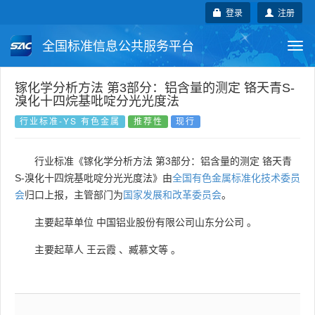
登录
注册
全国标准信息公共服务平台
Togg
navi
国家标准
行业标准
地方标准
镓化学分析方法 第3部分：铝含量的测定 铬天青S-
溴化十四烷基吡啶分光光度法
团体标准
企业标准
国际标准
行业标准-YS 有色金属
推荐性
现行
国外标准
技术委员会
行业标准《镓化学分析方法 第3部分：铝含量的测定 铬天青
S-溴化十四烷基吡啶分光光度法》由
全国有色金属标准化技术委员
会
归口上报，主管部门为
国家发展和改革委员会
。
主要起草单位
中国铝业股份有限公司山东分公司
。
主要起草人
王云霞
、
臧慕文等
。