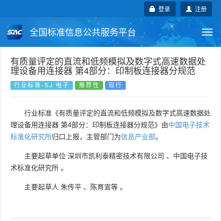
登录
注册
全国标准信息公共服务平台
Togg
navi
国家标准
行业标准
地方标准
有质量评定的直流和低频模拟及数字式高速数据处
理设备用连接器 第4部分：印制板连接器分规范
团体标准
企业标准
国际标准
行业标准-SJ 电子
推荐性
现行
国外标准
技术委员会
行业标准《有质量评定的直流和低频模拟及数字式高速数据处
理设备用连接器 第4部分：印制板连接器分规范》由
中国电子技术
标准化研究所
归口上报，主管部门为
信息产业部
。
主要起草单位
深圳市凯利泰精密技术有限公司
、
中国电子技
术标准化研究所
。
主要起草人
朱传平
、
陈育宣等
。