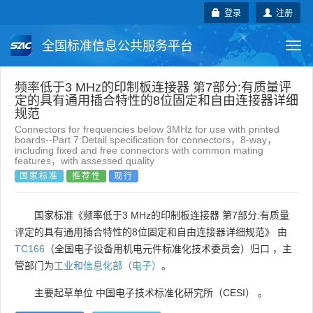
登录
注册
全国标准信息公共服务平台
Togg
navi
国家标准
行业标准
地方标准
频率低于3 MHz的印制板连接器 第7部分:有质量评
定的具有通用插合特性的8位固定和自由连接器详细
规范
团体标准
企业标准
国际标准
Connectors for frequencies below 3MHz for use with printed
boards--Part 7:Detail specification for connectors，8-way，
including fixed and free connectors with common mating
国外标准
技术委员会
features，with assessed quality
国家标准
推荐性
现行
国家标准《频率低于3 MHz的印制板连接器 第7部分:有质量
评定的具有通用插合特性的8位固定和自由连接器详细规范》 由
TC166
（全国电子设备用机电元件标准化技术委员会）归口 ，主
管部门为
工业和信息化部（电子）
。
主要起草单位
中国电子技术标准化研究所（CESI）
。