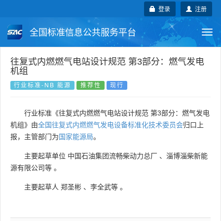
登录
注册
全国标准信息公共服务平台
Togg
navi
国家标准
行业标准
地方标准
往复式内燃燃气电站设计规范 第3部分：燃气发电
机组
团体标准
企业标准
国际标准
行业标准-NB 能源
推荐性
现行
国外标准
技术委员会
行业标准《往复式内燃燃气电站设计规范 第3部分：燃气发电
机组》由
全国往复式内燃燃气发电设备标准化技术委员会
归口上
报，主管部门为
国家能源局
。
主要起草单位
中国石油集团流畅柴动力总厂
、
淄博淄柴新能
源有限公司等
。
主要起草人
郑圣彬
、
李全武等
。