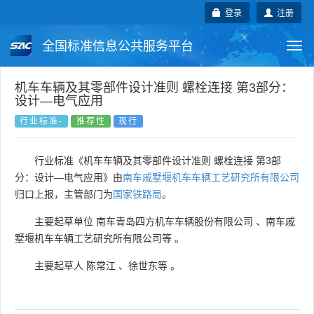
登录
注册
全国标准信息公共服务平台
Togg
navi
国家标准
行业标准
地方标准
机车车辆及其零部件设计准则 螺栓连接 第3部分：
设计—电气应用
团体标准
企业标准
国际标准
行业标准-
推荐性
现行
国外标准
技术委员会
行业标准《机车车辆及其零部件设计准则 螺栓连接 第3部
分：设计—电气应用》由
南车戚墅堰机车车辆工艺研究所有限公司
归口上报，主管部门为
国家铁路局
。
主要起草单位
南车青岛四方机车车辆股份有限公司
、
南车戚
墅堰机车车辆工艺研究所有限公司等
。
主要起草人
陈常江
、
徐世东等
。