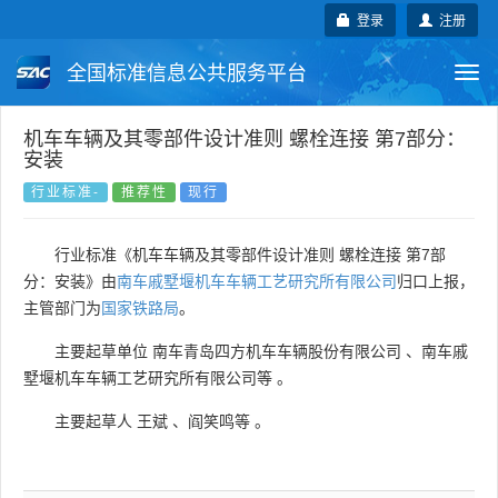
登录
注册
全国标准信息公共服务平台
Togg
navi
国家标准
行业标准
地方标准
机车车辆及其零部件设计准则 螺栓连接 第7部分：
安装
团体标准
企业标准
国际标准
行业标准-
推荐性
现行
国外标准
技术委员会
行业标准《机车车辆及其零部件设计准则 螺栓连接 第7部
分：安装》由
南车戚墅堰机车车辆工艺研究所有限公司
归口上报，
主管部门为
国家铁路局
。
主要起草单位
南车青岛四方机车车辆股份有限公司
、
南车戚
墅堰机车车辆工艺研究所有限公司等
。
主要起草人
王斌
、
阎笑鸣等
。