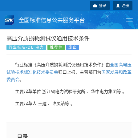
登录
注册
全国标准信息公共服务平台
Togg
navi
国家标准
行业标准
地方标准
高压介质损耗测试仪通用技术条件
行业标准-DL 电力
推荐性
废止
团体标准
企业标准
国际标准
行业标准《高压介质损耗测试仪通用技术条件》由
全国高电压
国外标准
技术委员会
试验技术标准化技术委员会
归口上报，主管部门为
国家发展和改革
委员会
。
主要起草单位
浙江省电力试验研究所
、
华中电力集团等
。
主要起草人
王建
、
许灵洁等
。
目录