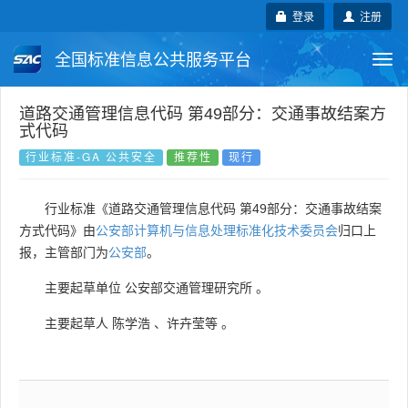
登录
注册
全国标准信息公共服务平台
Togg
navi
国家标准
行业标准
地方标准
道路交通管理信息代码 第49部分：交通事故结案方
式代码
团体标准
企业标准
国际标准
行业标准-GA 公共安全
推荐性
现行
国外标准
技术委员会
行业标准《道路交通管理信息代码 第49部分：交通事故结案
方式代码》由
公安部计算机与信息处理标准化技术委员会
归口上
报，主管部门为
公安部
。
主要起草单位
公安部交通管理研究所
。
主要起草人
陈学浩
、
许卉莹等
。