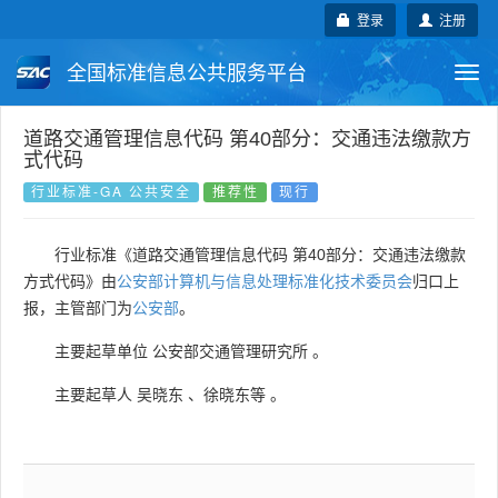
登录
注册
全国标准信息公共服务平台
Togg
navi
国家标准
行业标准
地方标准
道路交通管理信息代码 第40部分：交通违法缴款方
式代码
团体标准
企业标准
国际标准
行业标准-GA 公共安全
推荐性
现行
国外标准
技术委员会
行业标准《道路交通管理信息代码 第40部分：交通违法缴款
方式代码》由
公安部计算机与信息处理标准化技术委员会
归口上
报，主管部门为
公安部
。
主要起草单位
公安部交通管理研究所
。
主要起草人
吴晓东
、
徐晓东等
。