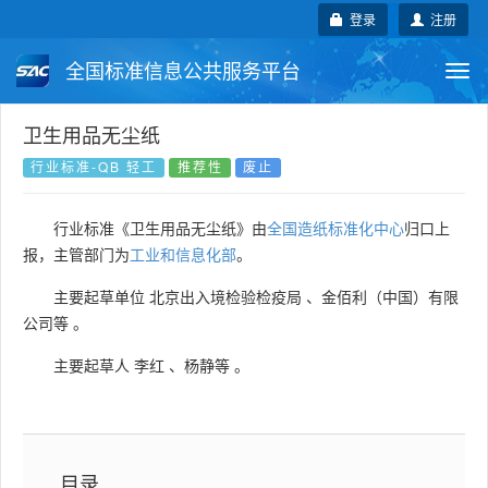
登录
注册
全国标准信息公共服务平台
Togg
navi
国家标准
行业标准
地方标准
卫生用品无尘纸
行业标准-QB 轻工
推荐性
废止
团体标准
企业标准
国际标准
行业标准《卫生用品无尘纸》由
全国造纸标准化中心
归口上
国外标准
技术委员会
报，主管部门为
工业和信息化部
。
主要起草单位
北京出入境检验检疫局
、
金佰利（中国）有限
公司等
。
主要起草人
李红
、
杨静等
。
目录