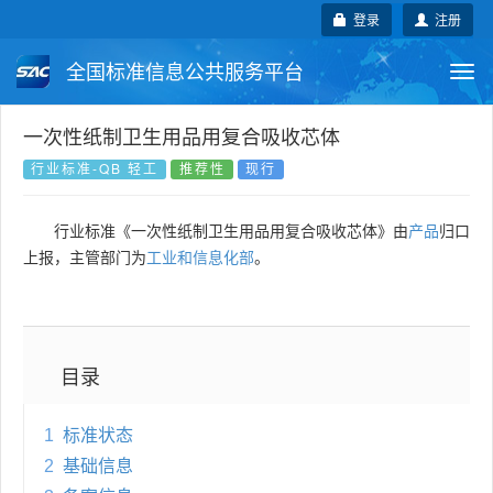
登录
注册
全国标准信息公共服务平台
Togg
navi
国家标准
行业标准
地方标准
一次性纸制卫生用品用复合吸收芯体
行业标准-QB 轻工
推荐性
现行
团体标准
企业标准
国际标准
行业标准《一次性纸制卫生用品用复合吸收芯体》由
产品
归口
国外标准
技术委员会
上报，主管部门为
工业和信息化部
。
目录
1
标准状态
2
基础信息