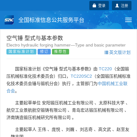
登录
注册
全国标准信息公共服务平台
Togg
navi
国家标准
行业标准
地方标准
空气锤 型式与基本参数
Electro hydraulic forging hammer—Type and basic parameter
国家标准计划
修订
推荐性
英文版计划
团体标准
企业标准
国际标准
国外标准
技术委员会
国家标准计划《空气锤 型式与基本参数》由
TC220
（全国锻
压机械标准化技术委员会）归口，
TC220SC2
（全国锻压机械标准
化技术委员会锤与锻机分会）执行 ，主管部门为
中国机械工业联
合会
。
主要起草单位
安阳锻压机械工业有限公司
、
太原科技大学
、
航空工业景航航空锻铸有限公司
、
青岛宏达锻压机械有限公司
、
济南铸造锻压机械研究所有限公司
。
主要起草人
王伟
、
庞悦
、
刘巍
、
刘志奇
、
高文武
、
赵至友
、
魏志国
。