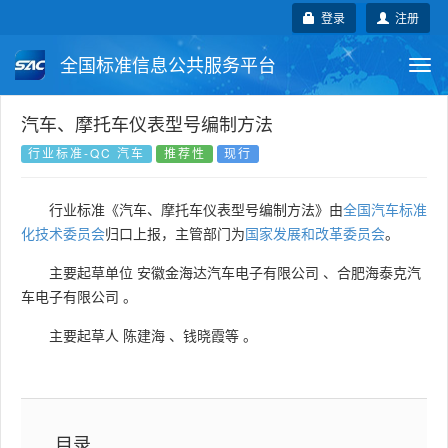
登录
注册
全国标准信息公共服务平台
Togg
navi
国家标准
行业标准
地方标准
汽车、摩托车仪表型号编制方法
行业标准-QC 汽车
推荐性
现行
团体标准
企业标准
国际标准
行业标准《汽车、摩托车仪表型号编制方法》由
全国汽车标准
国外标准
技术委员会
化技术委员会
归口上报，主管部门为
国家发展和改革委员会
。
主要起草单位
安徽金海达汽车电子有限公司
、
合肥海泰克汽
车电子有限公司
。
主要起草人
陈建海
、
钱晓霞等
。
目录