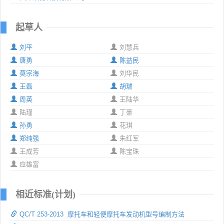
起草人
刘平
刘慧兵
唐勇
陈益民
莫宗海
刘华民
王磊
胡瑞
周英
王陆华
陆瑾
丁豪
孙勇
花琪
郑纯强
朱红军
王成芳
陈宝珠
应雄富
相近标准(计划)
QC/T 253-2013 摩托车和轻便摩托车发动机型号编制方法