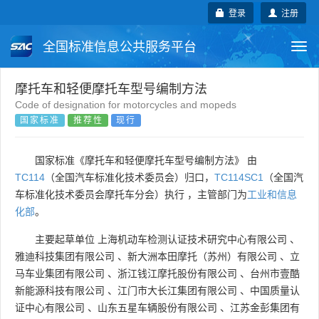
登录
注册
全国标准信息公共服务平台
Togg
navi
国家标准
行业标准
地方标准
摩托车和轻便摩托车型号编制方法
Code of designation for motorcycles and mopeds
国家标准
推荐性
现行
团体标准
企业标准
国际标准
国外标准
技术委员会
国家标准《摩托车和轻便摩托车型号编制方法》 由
TC114
（全国汽车标准化技术委员会）归口，
TC114SC1
（全国汽
车标准化技术委员会摩托车分会）执行 ，主管部门为
工业和信息
化部
。
主要起草单位
上海机动车检测认证技术研究中心有限公司
、
雅迪科技集团有限公司
、
新大洲本田摩托（苏州）有限公司
、
立
马车业集团有限公司
、
浙江钱江摩托股份有限公司
、
台州市壹酷
新能源科技有限公司
、
江门市大长江集团有限公司
、
中国质量认
证中心有限公司
、
山东五星车辆股份有限公司
、
江苏金彭集团有