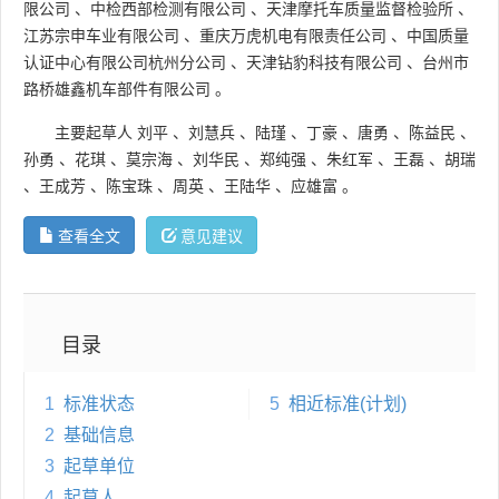
限公司
、
中检西部检测有限公司
、
天津摩托车质量监督检验所
、
江苏宗申车业有限公司
、
重庆万虎机电有限责任公司
、
中国质量
认证中心有限公司杭州分公司
、
天津钻豹科技有限公司
、
台州市
路桥雄鑫机车部件有限公司
。
主要起草人
刘平
、
刘慧兵
、
陆瑾
、
丁豪
、
唐勇
、
陈益民
、
孙勇
、
花琪
、
莫宗海
、
刘华民
、
郑纯强
、
朱红军
、
王磊
、
胡瑞
、
王成芳
、
陈宝珠
、
周英
、
王陆华
、
应雄富
。
查看全文
意见建议
目录
1
标准状态
5
相近标准(计划)
2
基础信息
3
起草单位
4
起草人