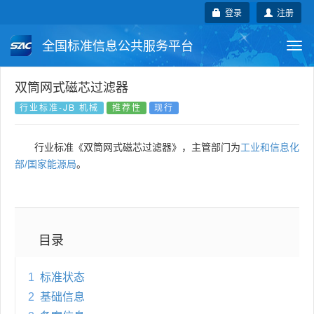
登录
注册
全国标准信息公共服务平台
Togg
navi
国家标准
行业标准
地方标准
双筒网式磁芯过滤器
行业标准-JB 机械
推荐性
现行
团体标准
企业标准
国际标准
行业标准《双筒网式磁芯过滤器》，主管部门为
工业和信息化
国外标准
技术委员会
部/国家能源局
。
目录
1
标准状态
2
基础信息