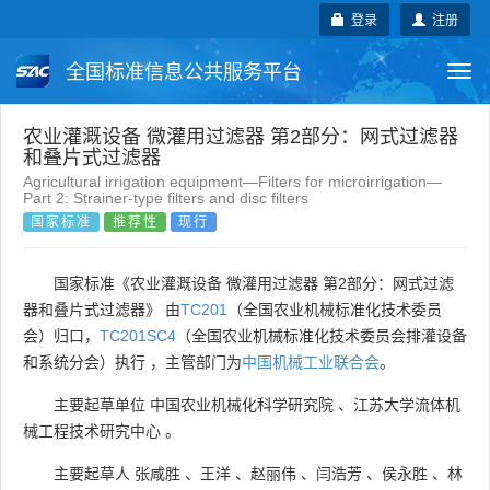
登录
注册
全国标准信息公共服务平台
Togg
navi
国家标准
行业标准
地方标准
农业灌溉设备 微灌用过滤器 第2部分：网式过滤器
和叠片式过滤器
Agricultural irrigation equipment—Filters for microirrigation—
团体标准
企业标准
国际标准
Part 2: Strainer-type filters and disc filters
国家标准
推荐性
现行
国外标准
技术委员会
国家标准《农业灌溉设备 微灌用过滤器 第2部分：网式过滤
器和叠片式过滤器》 由
TC201
（全国农业机械标准化技术委员
会）归口，
TC201SC4
（全国农业机械标准化技术委员会排灌设备
和系统分会）执行 ，主管部门为
中国机械工业联合会
。
主要起草单位
中国农业机械化科学研究院
、
江苏大学流体机
械工程技术研究中心
。
主要起草人
张咸胜
、
王洋
、
赵丽伟
、
闫浩芳
、
侯永胜
、
林