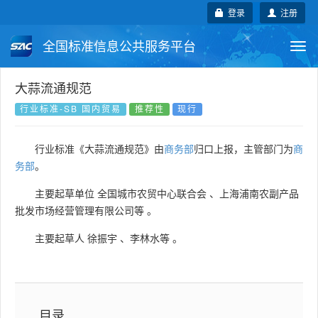
登录
注册
全国标准信息公共服务平台
Togg
navi
国家标准
行业标准
地方标准
大蒜流通规范
行业标准-SB 国内贸易
推荐性
现行
团体标准
企业标准
国际标准
行业标准《大蒜流通规范》由
商务部
归口上报，主管部门为
商
国外标准
技术委员会
务部
。
主要起草单位
全国城市农贸中心联合会
、
上海浦南农副产品
批发市场经营管理有限公司等
。
主要起草人
徐振宇
、
李林水等
。
目录