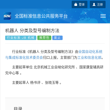
登录
注册
全国标准信息公共服务平台
Togg
navi
国家标准
行业标准
地方标准
机器人 分类及型号编制方法
行业标准-JB 机械
推荐性
废止
团体标准
企业标准
国际标准
行业标准《机器人 分类及型号编制方法》由
全国自动化系统
国外标准
技术委员会
与集成标准化技术委员会
归口上报，主管部门为
工业和信息化部
。
主要起草单位
北京机械工业自坳化研究所
、
国家康复辅具研
究中心等
。
主要起草人
杨书评
、
张晓玉等
。
目录