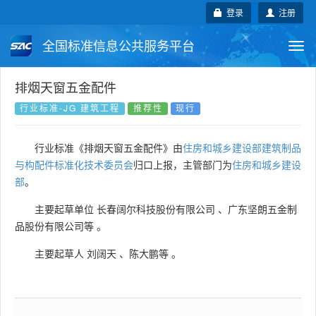
登录
注册
全国标准信息公共服务平台
Togg
navi
国家标准
行业标准
地方标准
排烟天窗五金配件
行业标准-JG 建筑工程
推荐性
现行
团体标准
企业标准
国际标准
行业标准《排烟天窗五金配件》由
住房和城乡建设部建筑制品
国外标准
技术委员会
与构配件标准化技术委员会
归口上报，主管部门为
住房和城乡建设
部
。
主要起草单位
长春阔尔科技股份有限公司
、
广东坚朗五金制
品股份有限公司等
。
主要起草人
刘阔天
、
陈大鹏等
。