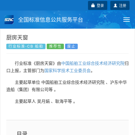
登录
注册
全国标准信息公共服务平台
Togg
navi
国家标准
行业标准
地方标准
厨房天窗
行业标准-CB 船舶
推荐性
废止
团体标准
企业标准
国际标准
行业标准《厨房天窗》由
中国船舶工业综合技术经济研究院
归
国外标准
技术委员会
口上报，主管部门为
国家科学技术工业委员会
。
主要起草单位
中国船舶工业综合技术经济研究院
、
沪东中华
造船（集团）有限公司等
。
主要起草人
吴月娟
、
耿海平等
。
目录