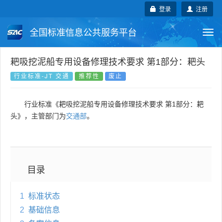
登录
注册
全国标准信息公共服务平台
Togg
navi
国家标准
行业标准
地方标准
耙吸挖泥船专用设备修理技术要求 第1部分：耙头
行业标准-JT 交通
推荐性
废止
团体标准
企业标准
国际标准
行业标准《耙吸挖泥船专用设备修理技术要求 第1部分：耙
国外标准
技术委员会
头》，主管部门为
交通部
。
目录
1
标准状态
2
基础信息