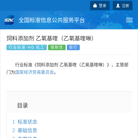
登录
注册
全国标准信息公共服务平台
Togg
navi
国家标准
行业标准
地方标准
饲料添加剂 乙氧基喹（乙氧基喹啉）
行业标准-HG 化工
强制性
现行
团体标准
企业标准
国际标准
行业标准《饲料添加剂 乙氧基喹（乙氧基喹啉）》，主管部
国外标准
技术委员会
门为
国家经济贸易委员会
。
目录
1
标准状态
2
基础信息