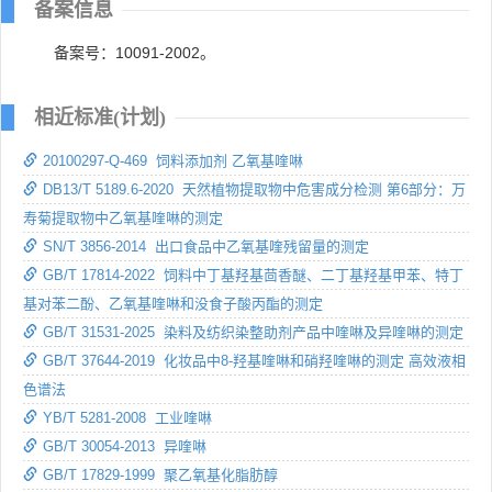
备案信息
备案号：10091-2002。
相近标准(计划)
20100297-Q-469 饲料添加剂 乙氧基喹啉
DB13/T 5189.6-2020 天然植物提取物中危害成分检测 第6部分：万
寿菊提取物中乙氧基喹啉的测定
SN/T 3856-2014 出口食品中乙氧基喹残留量的测定
GB/T 17814-2022 饲料中丁基羟基茴香醚、二丁基羟基甲苯、特丁
基对苯二酚、乙氧基喹啉和没食子酸丙酯的测定
GB/T 31531-2025 染料及纺织染整助剂产品中喹啉及异喹啉的测定
GB/T 37644-2019 化妆品中8-羟基喹啉和硝羟喹啉的测定 高效液相
色谱法
YB/T 5281-2008 工业喹啉
GB/T 30054-2013 异喹啉
GB/T 17829-1999 聚乙氧基化脂肪醇