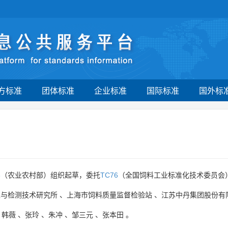
方标准
团体标准
企业标准
国际标准
国外标
6
（农业农村部）组织起草，委托
TC76
（全国饲料工业标准化技术委员会）
准与检测技术研究所
、
上海市饲料质量监督检验站
、
江苏中丹集团股份有
、
韩薇
、
张玲
、
朱冲
、
邹三元
、
张本田
。