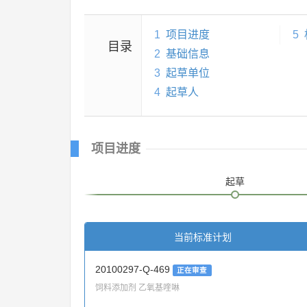
1
项目进度
5
目录
2
基础信息
3
起草单位
4
起草人
项目进度
起草
当前标准计划
20100297-Q-469
正在审查
饲料添加剂 乙氧基喹啉