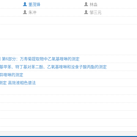
董茂锋
林淼
朱冲
邹三元
成分检测 第6部分：万寿菊提取物中乙氧基喹啉的测定
二丁基羟基甲苯、特丁基对苯二酚、乙氧基喹啉和没食子酸丙酯的测定
啉及异喹啉的测定
啉的测定 高效液相色谱法