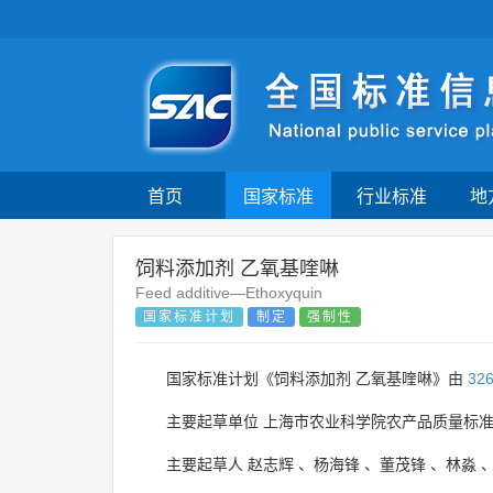
首页
国家标准
行业标准
地
饲料添加剂 乙氧基喹啉
Feed additive—Ethoxyquin
国家标准计划
制定
强制性
国家标准计划《饲料添加剂 乙氧基喹啉》由
32
主要起草单位
上海市农业科学院农产品质量标
主要起草人
赵志辉
、
杨海锋
、
董茂锋
、
林淼