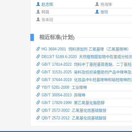
赵志辉
杨海锋
韩薇
张玲
张本田
相近标准(计划)
HG 3694-2001 饲料添加剂 乙氧基喹（乙氧基喹啉）
DB13/T 5189.6-2020 天然植物提取物中危害
GB/T 17814-2022 饲料中丁基羟基茴香醚、
GB/T 31531-2025 染料及纺织染整助剂产品中喹
GB/T 37644-2019 化妆品中8-羟基喹啉和硝羟喹
YB/T 5281-2008 工业喹啉
GB/T 30054-2013 异喹啉
GB/T 17829-1999 聚乙氧基化脂肪醇
QB/T 2572-2002 乙氧基化烷基硫酸铵
QB/T 2572-2012 乙氧基化烷基硫酸铵