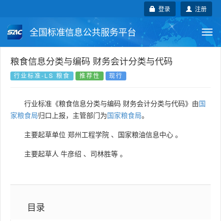
登录
注册
全国标准信息公共服务平台
Togg
navi
国家标准
行业标准
地方标准
粮食信息分类与编码 财务会计分类与代码
行业标准-LS 粮食
推荐性
现行
团体标准
企业标准
国际标准
行业标准《粮食信息分类与编码 财务会计分类与代码》由
国
国外标准
技术委员会
家粮食局
归口上报，主管部门为
国家粮食局
。
主要起草单位
郑州工程学院
、
国家粮油信息中心
。
主要起草人
牛彦绍
、
司林胜等
。
目录