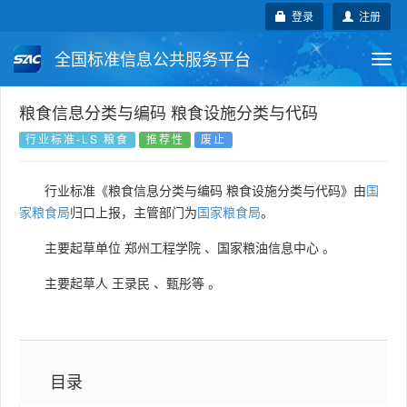
登录
注册
全国标准信息公共服务平台
Togg
navi
国家标准
行业标准
地方标准
粮食信息分类与编码 粮食设施分类与代码
行业标准-LS 粮食
推荐性
废止
团体标准
企业标准
国际标准
行业标准《粮食信息分类与编码 粮食设施分类与代码》由
国
国外标准
技术委员会
家粮食局
归口上报，主管部门为
国家粮食局
。
主要起草单位
郑州工程学院
、
国家粮油信息中心
。
主要起草人
王录民
、
甄彤等
。
目录