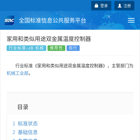
登录
注册
全国标准信息公共服务平台
Togg
navi
国家标准
行业标准
地方标准
家用和类似用途双金属温度控制器
行业标准-JB 机械
推荐性
现行
团体标准
企业标准
国际标准
行业标准《家用和类似用途双金属温度控制器》，主管部门为
国外标准
技术委员会
机械工业部
。
目录
1
标准状态
2
基础信息