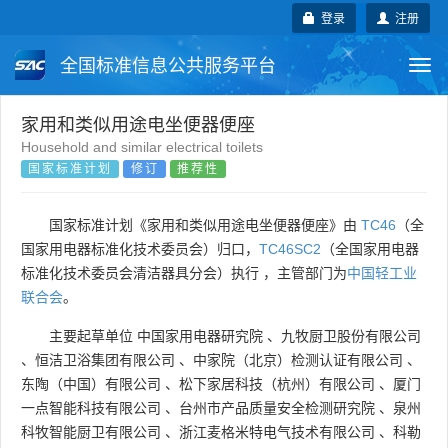
登录
注册
全国标准信息公共服务平台
Togg
navi
国家标准
行业标准
地方标准
家用和类似用途电坐便器便座
Household and similar electrical toilets
国家标准计划
修订
推荐性
团体标准
企业标准
国际标准
国外标准
技术委员会
国家标准计划《家用和类似用途电坐便器便座》由
TC46
（全
国家用电器标准化技术委员会）归口，
TC46SC2
（全国家用电器
标准化技术委员会清洁器具分会）执行 ，主管部门为
中国轻工业
联合会
。
主要起草单位
中国家用电器研究院
、
九牧厨卫股份有限公司
、
恒洁卫浴集团有限公司
、
中家院（北京）检测认证有限公司
、
东陶（中国）有限公司
、
松下家居科技（杭州）有限公司
、
厦门
一点智能科技有限公司
、
台州市产品质量安全检测研究院
、
泉州
科牧智能厨卫有限公司
、
浙江麦格米特电气技术有限公司
、
科勒