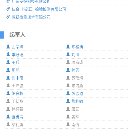
广东安彼科技有限公司
佳合（浙江）检验检测有限公司
威凯检测技术有限公司
起草人
曲宗峰
陈松涛
李珊珊
刘川
王兵
项京成
周旭
孙芳
刘中南
苏瑶炳
王泽波
陈海勇
陈良权
彭志遒
丁结晶
焦利敏
徐衍新
唐武
宣键清
姜琛
章礼勇
南倩