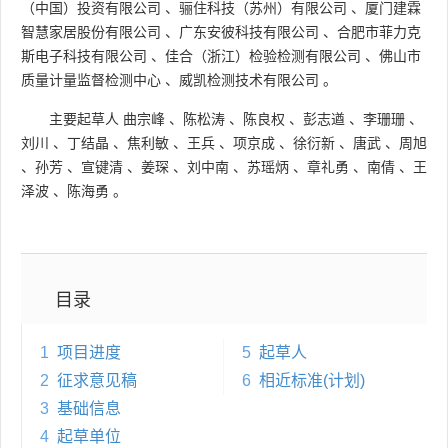
（中国）投资有限公司
、
骊住科技（苏州）有限公司
、
厦门建霖
智慧家居股份有限公司
、
广东安彼科技有限公司
、
合肥市菲力克
斯电子科技有限公司
、
佳合（浙江）检验检测有限公司
、
佛山市
质量计量监督检测中心
、
威凯检测技术有限公司
。
主要起草人
曲宗峰
、
陈松涛
、
陈良权
、
彭志遒
、
李珊珊
、
刘川
、
丁结晶
、
焦利敏
、
王兵
、
项京成
、
徐衍新
、
唐武
、
周旭
、
孙芳
、
宣键清
、
姜琛
、
刘中南
、
苏瑶炳
、
章礼勇
、
南倩
、
王
泽波
、
陈海勇
。
目录
1
项目进度
5
起草人
2
征求意见稿
6
相近标准(计划)
3
基础信息
4
起草单位