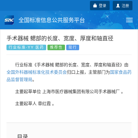
登录
注册
全国标准信息公共服务平台
Togg
navi
国家标准
行业标准
地方标准
手术器械 鳃部的长度、宽度、厚度和轴直径
行业标准-YY 医药
推荐性
现行
团体标准
企业标准
国际标准
行业标准《手术器械 鳃部的长度、宽度、厚度和轴直径》由
国外标准
技术委员会
全国外科器械标准化技术委员会
归口上报，主管部门为
国家食品药
品监督管理局
。
主要起草单位
上海市医疗器械集团有限公司手术器械厂
。
主要起草人
章红霞
。
目录