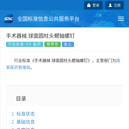
登录
注册
全国标准信息公共服务平台
Togg
navi
国家标准
行业标准
地方标准
手术器械 球面圆柱头鳃轴螺钉
行业标准-YY 医药
推荐性
废止
团体标准
企业标准
国际标准
行业标准《手术器械 球面圆柱头鳃轴螺钉》，主管部门为
国
国外标准
技术委员会
家医药管理局
。
目录
1
标准状态
2
基础信息