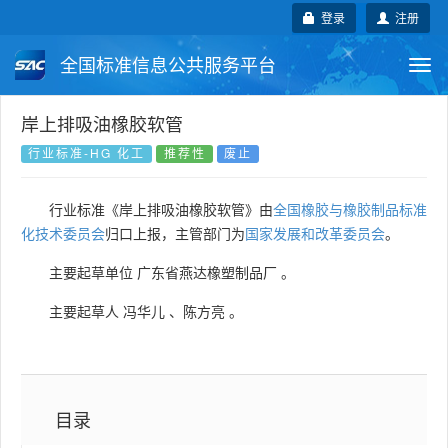
登录
注册
全国标准信息公共服务平台
Togg
navi
国家标准
行业标准
地方标准
岸上排吸油橡胶软管
行业标准-HG 化工
推荐性
废止
团体标准
企业标准
国际标准
行业标准《岸上排吸油橡胶软管》由
全国橡胶与橡胶制品标准
国外标准
技术委员会
化技术委员会
归口上报，主管部门为
国家发展和改革委员会
。
主要起草单位
广东省燕达橡塑制品厂
。
主要起草人
冯华儿
、
陈方亮
。
目录