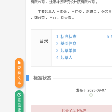
有限公司
、
沈阳橡胶研究设计院有限公司
。
主要起草人
王素菊
、
王仁俊
、
赵琪茉
、
张义贵
、
魏冠杰
、
王菲
、
刘香雪
。
1
标准状态
5
目录
2
基础信息
3
起草单位
4
起草人
查
看
标准状态
文
本
发布
于 2023-09-07
意
见
代替了以下标准
建