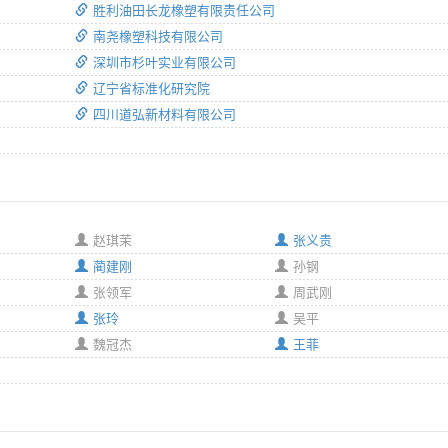
胜利油田长龙橡塑有限责任公司
南尧橡塑科技有限公司
深圳市杉叶实业有限公司
辽宁省标准化研究院
四川道弘新材料有限公司
赵琪茉
张义贵
蔺建刚
孙钢
张领军
周武刚
张玲
吴平
魏冠杰
王菲