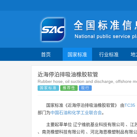
首页
国家标准
行业标准
地
近海停泊排吸油橡胶软管
Rubber hose, oil suction and discharge, offshore m
国家标准
推荐性
现行
国家标准《近海停泊排吸油橡胶软管》 由
TC35
部门为
中国石油和化学工业联合会
。
主要起草单位
辽宁维航基业科技有限公司
、
江
、
南尧橡塑科技有限公司
、
河北海恩橡塑制品有限