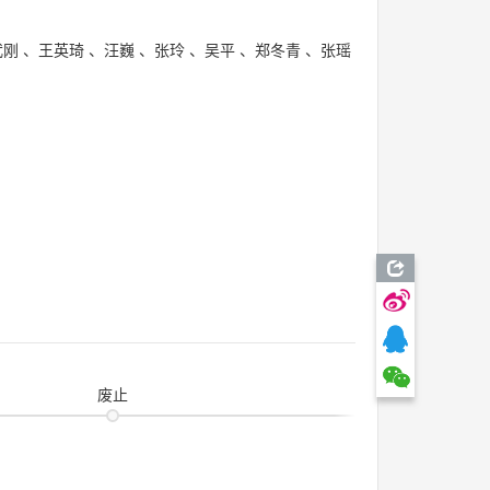
武刚
、
王英琦
、
汪巍
、
张玲
、
吴平
、
郑冬青
、
张瑶
废止