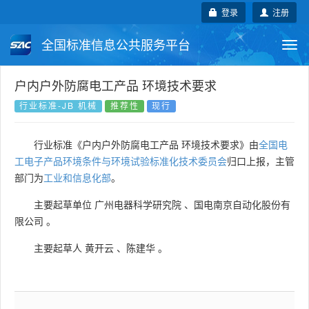
登录
注册
全国标准信息公共服务平台
Togg
navi
国家标准
行业标准
地方标准
户内户外防腐电工产品 环境技术要求
行业标准-JB 机械
推荐性
现行
团体标准
企业标准
国际标准
行业标准《户内户外防腐电工产品 环境技术要求》由
全国电
国外标准
技术委员会
工电子产品环境条件与环境试验标准化技术委员会
归口上报，主管
部门为
工业和信息化部
。
主要起草单位
广州电器科学研究院
、
国电南京自动化股份有
限公司
。
主要起草人
黄开云
、
陈建华
。