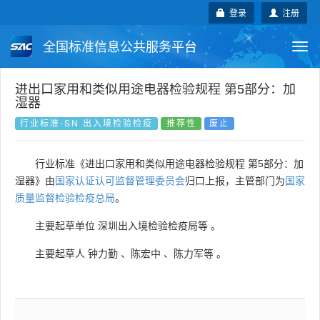
登录
注册
全国标准信息公共服务平台
Togg
navi
国家标准
行业标准
地方标准
进出口家用和类似用途电器检验规程 第5部分：加
湿器
团体标准
企业标准
国际标准
行业标准-SN 出入境检验检疫
推荐性
废止
国外标准
技术委员会
行业标准《进出口家用和类似用途电器检验规程 第5部分：加
湿器》由
国家认证认可监督管理委员会
归口上报，主管部门为
国家
质量监督检验检疫总局
。
主要起草单位
深圳出入境检验检疫局等
。
主要起草人
钟力勤
、
陈宏中
、
陈力军等
。