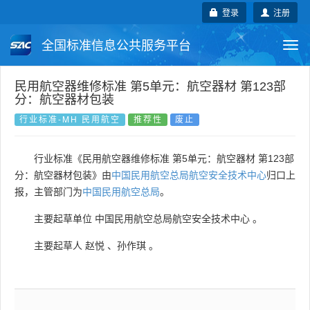
登录
注册
全国标准信息公共服务平台
Togg
navi
国家标准
行业标准
地方标准
民用航空器维修标准 第5单元：航空器材 第123部
分：航空器材包装
团体标准
企业标准
国际标准
行业标准-MH 民用航空
推荐性
废止
国外标准
技术委员会
行业标准《民用航空器维修标准 第5单元：航空器材 第123部
分：航空器材包装》由
中国民用航空总局航空安全技术中心
归口上
报，主管部门为
中国民用航空总局
。
主要起草单位
中国民用航空总局航空安全技术中心
。
主要起草人
赵悦
、
孙作琪
。