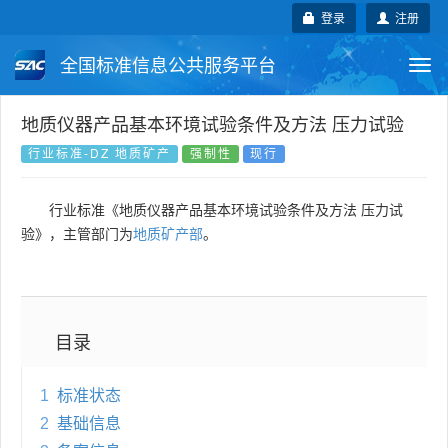
登录
注册
全国标准信息公共服务平台
Togg
navi
国家标准
行业标准
地方标准
地质仪器产品基本环境试验条件及方法 压力试验
行业标准-DZ 地质矿产
强制性
现行
团体标准
企业标准
国际标准
行业标准《地质仪器产品基本环境试验条件及方法 压力试
国外标准
技术委员会
验》，主管部门为
地质矿产部
。
目录
1
标准状态
2
基础信息