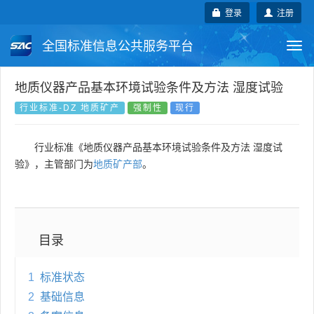
登录
注册
全国标准信息公共服务平台
Togg
navi
国家标准
行业标准
地方标准
地质仪器产品基本环境试验条件及方法 湿度试验
行业标准-DZ 地质矿产
强制性
现行
团体标准
企业标准
国际标准
行业标准《地质仪器产品基本环境试验条件及方法 湿度试
国外标准
技术委员会
验》，主管部门为
地质矿产部
。
目录
1
标准状态
2
基础信息