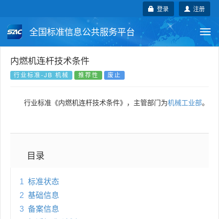
登录
注册
全国标准信息公共服务平台
Togg
navi
国家标准
行业标准
地方标准
内燃机连杆技术条件
行业标准-JB 机械
推荐性
废止
团体标准
企业标准
国际标准
行业标准《内燃机连杆技术条件》，主管部门为
机械工业部
。
国外标准
技术委员会
目录
1
标准状态
2
基础信息
3
备案信息