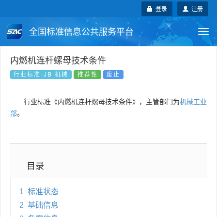
登录
注册
全国标准信息公共服务平台
Togg
navi
国家标准
行业标准
地方标准
内燃机连杆螺母技术条件
行业标准-JB 机械
推荐性
废止
团体标准
企业标准
国际标准
行业标准《内燃机连杆螺母技术条件》，主管部门为
机械工业
国外标准
技术委员会
部
。
目录
1
标准状态
2
基础信息