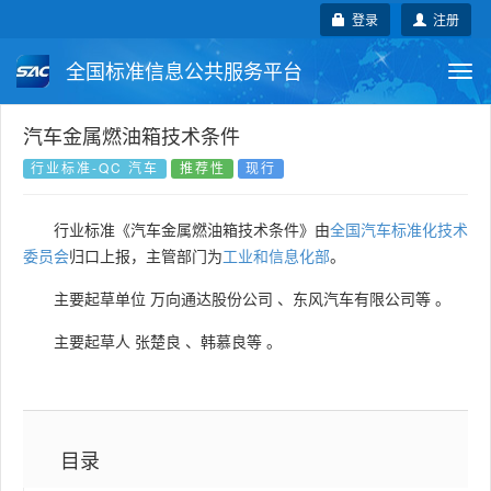
登录
注册
全国标准信息公共服务平台
Togg
navi
国家标准
行业标准
地方标准
汽车金属燃油箱技术条件
行业标准-QC 汽车
推荐性
现行
团体标准
企业标准
国际标准
行业标准《汽车金属燃油箱技术条件》由
全国汽车标准化技术
国外标准
技术委员会
委员会
归口上报，主管部门为
工业和信息化部
。
主要起草单位
万向通达股份公司
、
东风汽车有限公司等
。
主要起草人
张楚良
、
韩慕良等
。
目录