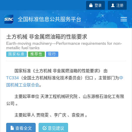
登录
注册
全国标准信息公共服务平台
Togg
navi
国家标准
行业标准
地方标准
土方机械 非金属燃油箱的性能要求
Earth-moving machinery—Performance requirements for non-
metallic fuel tanks
团体标准
企业标准
国际标准
国家标准
推荐性
现行
国外标准
技术委员会
国家标准《土方机械 非金属燃油箱的性能要求》 由
TC334
（全国土方机械标准化技术委员会）归口 ，主管部门为
中
国机械工业联合会
。
主要起草单位
天津工程机械研究院
、
山东源根石油化工有限
公司
。
主要起草人
贾晓雯
、
李广庆
、
袁俊洲
。
查看全文
意见建议