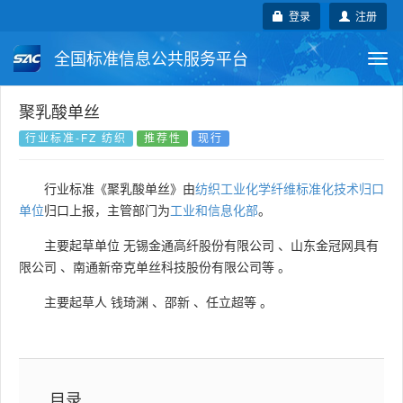
登录
注册
全国标准信息公共服务平台
Togg
navi
国家标准
行业标准
地方标准
聚乳酸单丝
行业标准-FZ 纺织
推荐性
现行
团体标准
企业标准
国际标准
行业标准《聚乳酸单丝》由
纺织工业化学纤维标准化技术归口
国外标准
技术委员会
单位
归口上报，主管部门为
工业和信息化部
。
主要起草单位
无锡金通高纤股份有限公司
、
山东金冠网具有
限公司
、
南通新帝克单丝科技股份有限公司等
。
主要起草人
钱琦渊
、
邵新
、
任立超等
。
目录