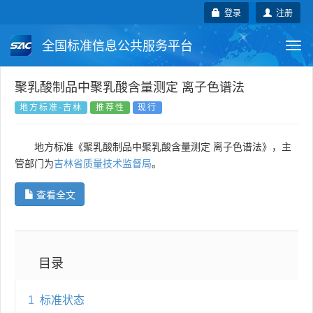
登录
注册
全国标准信息公共服务平台
Togg
navi
国家标准
行业标准
地方标准
聚乳酸制品中聚乳酸含量测定 离子色谱法
地方标准-吉林
推荐性
现行
团体标准
企业标准
国际标准
地方标准《聚乳酸制品中聚乳酸含量测定 离子色谱法》，主
国外标准
技术委员会
管部门为
吉林省质量技术监督局
。
查看全文
目录
1
标准状态