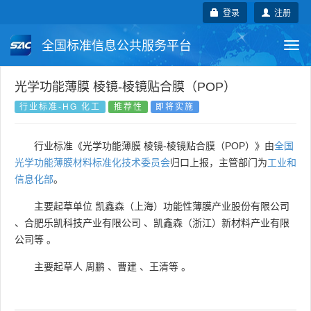
登录
注册
全国标准信息公共服务平台
Togg
navi
国家标准
行业标准
地方标准
光学功能薄膜 棱镜-棱镜贴合膜（POP）
行业标准-HG 化工
推荐性
即将实施
团体标准
企业标准
国际标准
行业标准《光学功能薄膜 棱镜-棱镜贴合膜（POP）》由
全国
国外标准
技术委员会
光学功能薄膜材料标准化技术委员会
归口上报，主管部门为
工业和
信息化部
。
主要起草单位
凯鑫森（上海）功能性薄膜产业股份有限公司
、
合肥乐凯科技产业有限公司
、
凯鑫森（浙江）新材料产业有限
公司等
。
主要起草人
周鹏
、
曹建
、
王清等
。