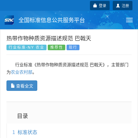
登录
注册
全国标准信息公共服务平台
Togg
navi
国家标准
行业标准
地方标准
热带作物种质资源描述规范 巴戟天
行业标准-NY 农业
推荐性
现行
团体标准
企业标准
国际标准
行业标准《热带作物种质资源描述规范 巴戟天》，主管部门
国外标准
技术委员会
为
农业农村部
。
查看全文
目录
1
标准状态