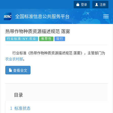
登录
注册
全国标准信息公共服务平台
Togg
navi
国家标准
行业标准
地方标准
热带作物种质资源描述规范 莲雾
行业标准-NY 农业
推荐性
现行
团体标准
企业标准
国际标准
行业标准《热带作物种质资源描述规范 莲雾》，主管部门为
国外标准
技术委员会
农业农村部
。
查看全文
目录
1
标准状态