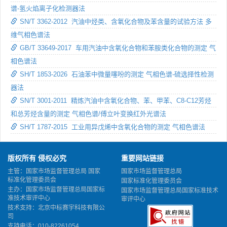
谱-氢火焰离子化检测器法
SN/T 3362-2012 汽油中烃类、含氧化合物及苯含量的试验方法 多
维气相色谱法
GB/T 33649-2017 车用汽油中含氧化合物和苯胺类化合物的测定 气
相色谱法
SH/T 1853-2026 石油苯中微量噻吩的测定 气相色谱-硫选择性检测
器法
SN/T 3001-2011 精炼汽油中含氧化合物、苯、甲苯、C8-C12芳烃
和总芳烃含量的测定 气相色谱/傅立叶变换红外光谱法
SH/T 1787-2015 工业用异戊烯中含氧化合物的测定 气相色谱法
版权所有 侵权必究
重要网站链接
主管：国家市场监督管理总局 国家
国家市场监督管理总局
标准化管理委员会
国家标准化管理委员会
主办：国家市场监督管理总局国家标
国家市场监督管理总局国家标准技术
准技术审评中心
审评中心
技术支持：北京中标赛宇科技有限公
司
支持电话：010-82261054