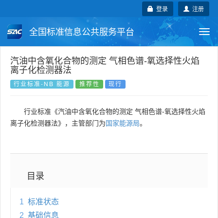
登录
注册
全国标准信息公共服务平台
Togg
navi
国家标准
行业标准
地方标准
汽油中含氧化合物的测定 气相色谱-氧选择性火焰
离子化检测器法
团体标准
企业标准
国际标准
行业标准-NB 能源
推荐性
现行
国外标准
技术委员会
行业标准《汽油中含氧化合物的测定 气相色谱-氧选择性火焰
离子化检测器法》，主管部门为
国家能源局
。
目录
1
标准状态
2
基础信息