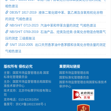
相色谱法
DB35/T 1817-2019 液体二氧化碳中苯、氯乙烯及含氧有机化合物
的测定 气相色谱法
NB/SH/T 0713-2023 汽油中苯和甲苯含量的测定 气相色谱法
NB/SH/T 0769-2019 石油产品、烃类及烃类-含氧化合物混合物蒸气
压的测定 三级膨胀法
SN/T 1510-2005 出口天然香茅油中香茅醛和含氧化合物含量的测定
气相色谱法
版权所有 侵权必究
重要网站链接
主管：国家市场监督管理总局 国家
国家市场监督管理总局
标准化管理委员会
国家标准化管理委员会
主办：国家市场监督管理总局国家标
国家市场监督管理总局国家标准技术
准技术审评中心
审评中心
技术支持：北京中标赛宇科技有限公
司
支持电话：010-82261054
备案号：
京ICP备18022388号-1