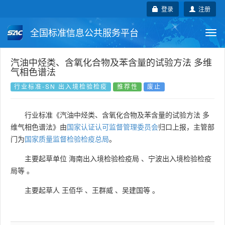
登录
注册
全国标准信息公共服务平台
Togg
navi
国家标准
行业标准
地方标准
汽油中烃类、含氧化合物及苯含量的试验方法 多维
气相色谱法
团体标准
企业标准
国际标准
行业标准-SN 出入境检验检疫
推荐性
废止
国外标准
技术委员会
行业标准《汽油中烃类、含氧化合物及苯含量的试验方法 多
维气相色谱法》由
国家认证认可监督管理委员会
归口上报，主管部
门为
国家质量监督检验检疫总局
。
主要起草单位
海南出入境检验检疫局
、
宁波出入境检验检疫
局等
。
主要起草人
王佰华
、
王群威
、
吴建国等
。